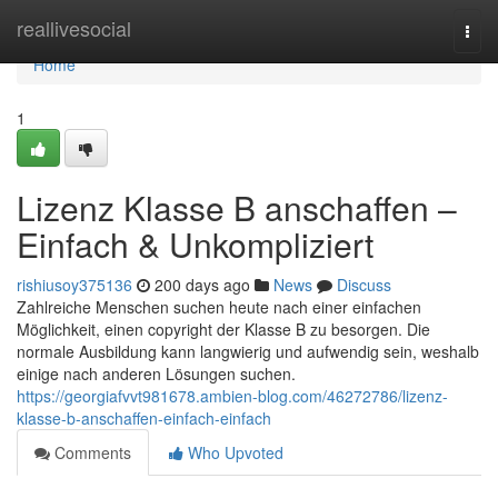
Home
reallivesocial
Togg
navi
Home
1
Lizenz Klasse B anschaffen –
Einfach & Unkompliziert
rishiusoy375136
200 days ago
News
Discuss
Zahlreiche Menschen suchen heute nach einer einfachen
Möglichkeit, einen copyright der Klasse B zu besorgen. Die
normale Ausbildung kann langwierig und aufwendig sein, weshalb
einige nach anderen Lösungen suchen.
https://georgiafvvt981678.ambien-blog.com/46272786/lizenz-
klasse-b-anschaffen-einfach-einfach
Comments
Who Upvoted