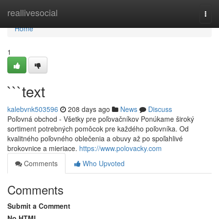
Home
reallivesocial
Togg
navi
Home
1
```text
kalebvnk503596
208 days ago
News
Discuss
Poľovná obchod - Všetky pre poľovačníkov Ponúkame široký
sortiment potrebných pomôcok pre každého poľovníka. Od
kvalitného poľovného oblečenia a obuvy až po spoľahlivé
brokovnice a mieriace.
https://www.polovacky.com
Comments
Who Upvoted
Comments
Submit a Comment
No HTML