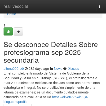
Home
reallivesocial
Togg
navi
Home
1
Se desconoce Detalles Sobre
profesiograma sep 2025
secundaria
altonu000riz0
232 days ago
News
Discuss
En el complejo entramado del Sistema de Gobierno de la
Seguridad y Salud en el Trabajo (SG-SST), el profesiograma o
matriz de exámenes médicos se destaca como una herramienta
estratégica e integral. No se prostitución simplemente de una
letanía de exámenes; es un documento cuidadosamente
esmerado para evaluar la salud
https://oliveri775wlh8.ja-
blog.com/profile