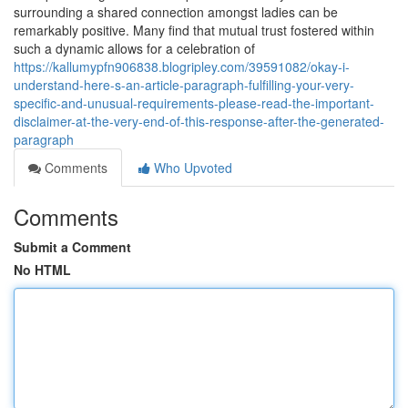
surrounding a shared connection amongst ladies can be
remarkably positive. Many find that mutual trust fostered within
such a dynamic allows for a celebration of
https://kallumypfn906838.blogripley.com/39591082/okay-i-
understand-here-s-an-article-paragraph-fulfilling-your-very-
specific-and-unusual-requirements-please-read-the-important-
disclaimer-at-the-very-end-of-this-response-after-the-generated-
paragraph
Comments
Who Upvoted
Comments
Submit a Comment
No HTML