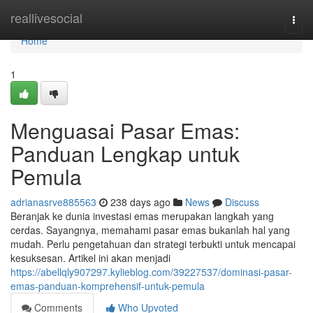
Home
reallivesocial
Togg
navi
Home
1
Menguasai Pasar Emas:
Panduan Lengkap untuk
Pemula
adrianasrve885563
238 days ago
News
Discuss
Beranjak ke dunia investasi emas merupakan langkah yang
cerdas. Sayangnya, memahami pasar emas bukanlah hal yang
mudah. Perlu pengetahuan dan strategi terbukti untuk mencapai
kesuksesan. Artikel ini akan menjadi
https://abellqly907297.kylieblog.com/39227537/dominasi-pasar-
emas-panduan-komprehensif-untuk-pemula
Comments
Who Upvoted