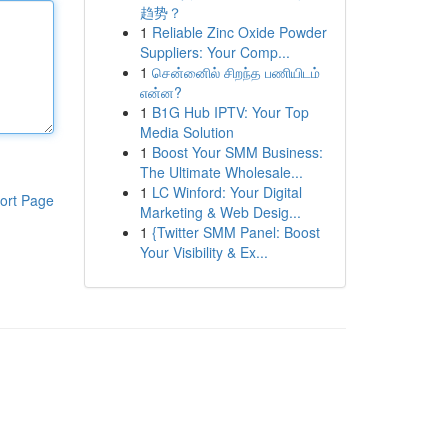
趋势？
1
Reliable Zinc Oxide Powder
Suppliers: Your Comp...
1
சென்னைில் சிறந்த பணியிடம்
என்ன?
1
B1G Hub IPTV: Your Top
Media Solution
1
Boost Your SMM Business:
The Ultimate Wholesale...
1
LC Winford: Your Digital
ort Page
Marketing & Web Desig...
1
{Twitter SMM Panel: Boost
Your Visibility & Ex...