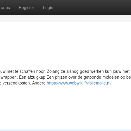
roups
Register
Login
ieuw met te schaffen hoor. Zolang ze alsnog goed werken kun jouw met
jk wrappen. Een afzuigkap Een prijzen over de getoonde middelen op bes
de verzendkosten. Andere
https://www.webwiki.fr/foliemolie.nl/