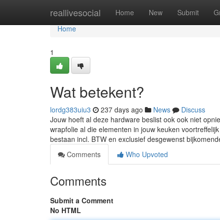
Home
reallivesocial
Home
New
Submit
G
Home
1
Wat betekent?
lordg383uiu3
237 days ago
News
Discuss
Jouw hoeft al deze hardware beslist ook ook niet opn
wrapfolie al die elementen in jouw keuken voortreffeli
bestaan incl. BTW en exclusief desgewenst bijkomen
Comments
Who Upvoted
Comments
Submit a Comment
No HTML