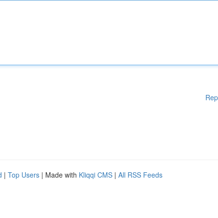
Rep
d
|
Top Users
| Made with
Kliqqi CMS
|
All RSS Feeds