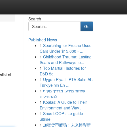
Search
Go
Published News
1
Searching for Fresno Used
Cars Under $15,000 - ...
1
Childhood Trauma: Lasting
Scars and Pathways to...
1
Top Martial Histories for
D&D 5e
list.nl
1
Uygun Fiyatlı IPTV Satın Al :
Türkiye'nin En ...
1
שחזור מידע: מדריך מקיף
למתחילים
1
Koalas: A Guide to Their
Environment and Way ...
1
Snus LOOP : Le guide
ultime
1
加密货币赌场：未来博彩新