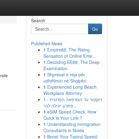
Search
Go
Published News
1
Empire88: The Rising
Sensation of Online Ente...
1
Decoding EE88: The Deep
Examination
1
Shpresat e reja për
rste
udhëtimin në Shqipëri
1
Experienced Long Beach
Workplace Attorney
1
דוקטור עד המרפאה הפרטית :
פתרון יעילה לבר...
1
eSIM Speed Check: How
Quick is Your Link ?
1
Understanding Immigration
Consultants in Noida
1
Boost Your Typing Speed: