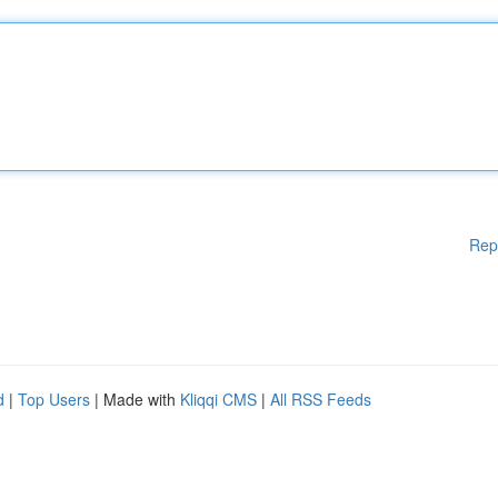
Rep
d
|
Top Users
| Made with
Kliqqi CMS
|
All RSS Feeds