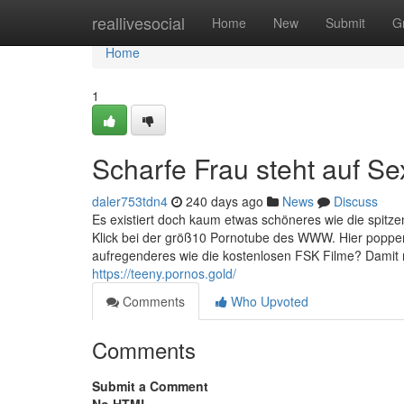
Home
reallivesocial
Home
New
Submit
G
Home
1
Scharfe Frau steht auf S
daler753tdn4
240 days ago
News
Discuss
Es existiert doch kaum etwas schöneres wie die spitzen
Klick bei der größ10 Pornotube des WWW. Hier poppen
aufregenderes wie die kostenlosen FSK Filme? Damit ma
https://teeny.pornos.gold/
Comments
Who Upvoted
Comments
Submit a Comment