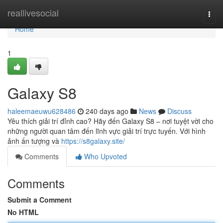
Home
reallivesocial
Togg
navi
Home
1
Galaxy S8
haleemaeuwu628486
240 days ago
News
Discuss
Yêu thích giải trí đỉnh cao? Hãy đến Galaxy S8 – nơi tuyệt vời cho
những người quan tâm đến lĩnh vực giải trí trực tuyến. Với hình
ảnh ấn tượng và
https://s8galaxy.site/
Comments
Who Upvoted
Comments
Submit a Comment
No HTML