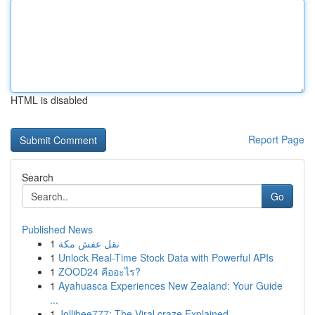
HTML is disabled
Report Page
Search
Go
Published News
1
نقل عفش مكة
1
Unlock Real-Time Stock Data with Powerful APIs
1
ZOOD24 คืออะไร?
1
Ayahuasca Experiences New Zealand: Your Guide
...
1
Jollibee777: The Viral craze Explained