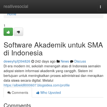
Home
reallivesocial
Togg
navi
Home
1
Software Akademik untuk SMA
di Indonesia
deweyhpfj394826
242 days ago
News
Discuss
Di era modern ini, sekolah menengah atas di Indonesia semakin
adopsi sistem informasi akademik yang canggih. Sistem ini
bertujuan untuk meningkatkan proses administrasi dan merapikan
data siswa secara digital. Melalui
https://albieldll000607.blogsidea.com/profile
Comments
Who Upvoted
Comments