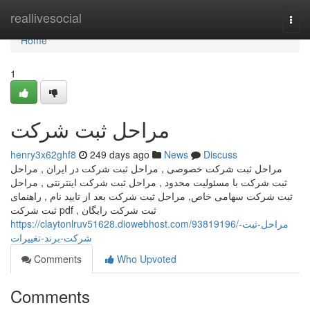
Home
reallivesocial
Togg
navi
Home
1
مراحل ثبت شرکت
henry3x62ghf8
249 days ago
News
Discuss
مراحل ثبت شرکت خصوصی , مراحل ثبت شرکت در ایران , مراحل
ثبت شرکت با مسئولیت محدود , مراحل ثبت شرکت اینترنتی , مراحل
ثبت شرکت سهامی خاص, مراحل ثبت شرکت بعد از تایید نام , راهنمای
ثبت شرکت pdf , ثبت شرکت رایگان
https://claytonlruv51628.diowebhost.com/93819196/مراحل-ثبت-
شرکت-برند-تغییرات
Comments
Who Upvoted
Comments