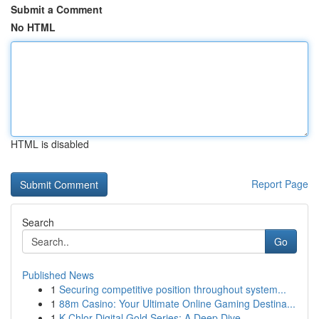
Submit a Comment
No HTML
HTML is disabled
Report Page
Search
Go
Published News
1
Securing competitive position throughout system...
1
88m Casino: Your Ultimate Online Gaming Destina...
1
K-Chlor Digital Gold Series: A Deep Dive