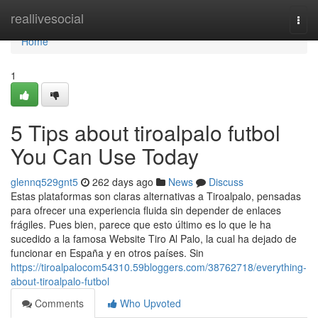
Home
reallivesocial
Togg
navi
Home
1
5 Tips about tiroalpalo futbol
You Can Use Today
glennq529gnt5
262 days ago
News
Discuss
Estas plataformas son claras alternativas a Tiroalpalo, pensadas
para ofrecer una experiencia fluida sin depender de enlaces
frágiles. Pues bien, parece que esto último es lo que le ha
sucedido a la famosa Website Tiro Al Palo, la cual ha dejado de
funcionar en España y en otros países. Sin
https://tiroalpalocom54310.59bloggers.com/38762718/everything-
about-tiroalpalo-futbol
Comments
Who Upvoted