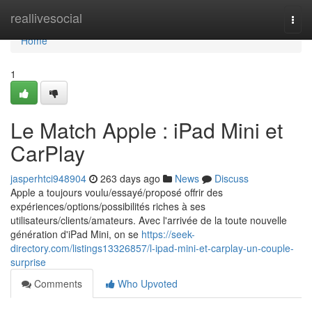
Home
reallivesocial
Togg
navi
Home
1
Le Match Apple : iPad Mini et
CarPlay
jasperhtci948904
263 days ago
News
Discuss
Apple a toujours voulu/essayé/proposé offrir des
expériences/options/possibilités riches à ses
utilisateurs/clients/amateurs. Avec l'arrivée de la toute nouvelle
génération d'iPad Mini, on se
https://seek-
directory.com/listings13326857/l-ipad-mini-et-carplay-un-couple-
surprise
Comments
Who Upvoted