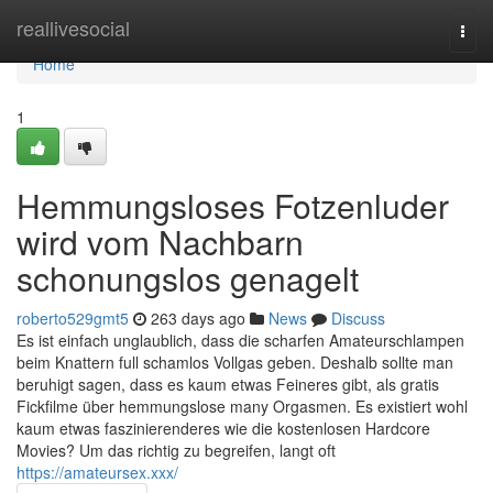
Home
reallivesocial
Togg
navi
Home
1
Hemmungsloses Fotzenluder
wird vom Nachbarn
schonungslos genagelt
roberto529gmt5
263 days ago
News
Discuss
Es ist einfach unglaublich, dass die scharfen Amateurschlampen
beim Knattern full schamlos Vollgas geben. Deshalb sollte man
beruhigt sagen, dass es kaum etwas Feineres gibt, als gratis
Fickfilme über hemmungslose many Orgasmen. Es existiert wohl
kaum etwas faszinierenderes wie die kostenlosen Hardcore
Movies? Um das richtig zu begreifen, langt oft
https://amateursex.xxx/