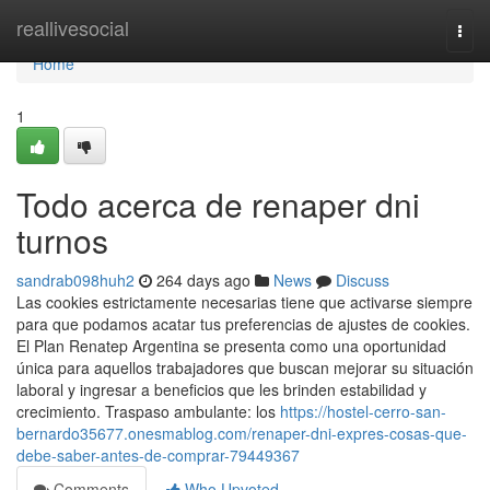
Home
reallivesocial
Togg
navi
Home
1
Todo acerca de renaper dni
turnos
sandrab098huh2
264 days ago
News
Discuss
Las cookies estrictamente necesarias tiene que activarse siempre
para que podamos acatar tus preferencias de ajustes de cookies.
El Plan Renatep Argentina se presenta como una oportunidad
única para aquellos trabajadores que buscan mejorar su situación
laboral y ingresar a beneficios que les brinden estabilidad y
crecimiento. Traspaso ambulante: los
https://hostel-cerro-san-
bernardo35677.onesmablog.com/renaper-dni-expres-cosas-que-
debe-saber-antes-de-comprar-79449367
Comments
Who Upvoted