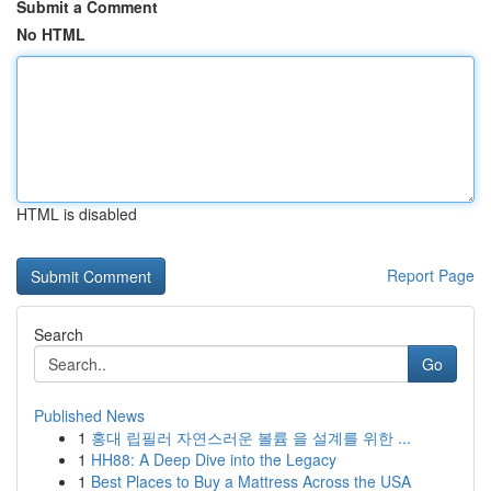
Submit a Comment
No HTML
HTML is disabled
Report Page
Search
Go
Published News
1
홍대 립필러 자연스러운 볼륨 을 설계를 위한 ...
1
HH88: A Deep Dive into the Legacy
1
Best Places to Buy a Mattress Across the USA