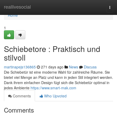
Home
reallivesocial
Togg
navi
Home
1
Schiebetore : Praktisch und
stilvoll
martinapejs136865
271 days ago
News
Discuss
Die Schiebetür ist eine moderne Wahl für zahlreiche Räume. Sie
bietet viel Menge an Platz und kann in jeden Stil integriert werden.
Dank ihrem einfachen Design fügt sich die Schiebetür optimal in
jedes Ambiente
https://www.smart-mak.com
Comments
Who Upvoted
Comments