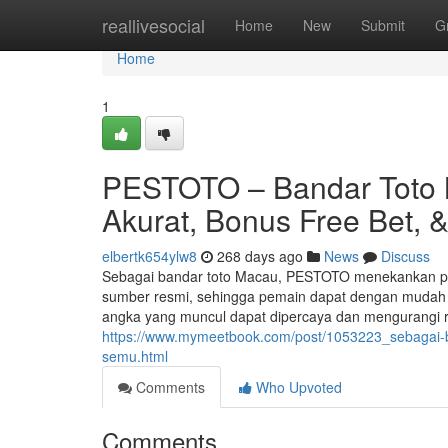
Home
reallivesocial
Home
New
Submit
G
Home
1
PESTOTO – Bandar Toto 
Akurat, Bonus Free Bet, 
elbertk654ylw8
268 days ago
News
Discuss
Sebagai bandar toto Macau, PESTOTO menekankan pada 
sumber resmi, sehingga pemain dapat dengan mudah 
angka yang muncul dapat dipercaya dan mengurangi ri
https://www.mymeetbook.com/post/1053223_sebagai-b
semu.html
Comments
Who Upvoted
Comments