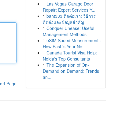
1
Las Vegas Garage Door
Repair: Expert Services Y...
1
baht333 ติดต่อเรา: วิธีการ
ติดต่อและข้อมูลสำคัญ
1
Conquer Unease: Useful
Management Methods
1
eSIM Speed Measurement :
How Fast is Your Ne...
1
Canada Tourist Visa Help:
Noida's Top Consultants
1
The Expansion of On-
Demand on Demand: Trends
an...
ort Page