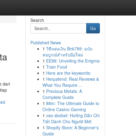
Search
Go
Published News
1
วิธีถอนเงิน Bnk789: ฉบับ
ta
สมบูรณ์สำหรับมือใหม่
1
EE88: Unveiling the Enigma
1
Train Food
1
Here are the keywords:
1
Herpafend: Real Reviews &
 dari
What You Require ...
tiap
1
Precious Metals: A
Complete Guide
4d-
1
88m: The Ultimate Guide to
Online Casino Gaming
1
vao sbobet: Hướng Dẫn Chi
Tiết Dành Cho Người Mới
1
Shopify Store: A Beginner's
Guide