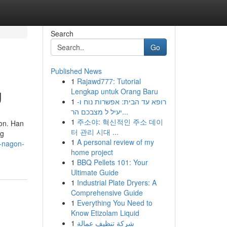
Search
Go
Published News
1
Rajawd777: Tutorial
g
Lengkap untuk Orang Baru
1
רופא עד הבית: אפשרות נוח ו-
יעיל ל מצבכם הר...
1
주소야: 혁신적인 주소 데이
ion. Han
터 관리 시대 ...
og
1
A personal review of my
g-nagon-
home project
1
BBQ Pellets 101: Your
Ultimate Guide
1
Industrial Plate Dryers: A
Comprehensive Guide
1
Everything You Need to
Know Etizolam Liquid
1
شركة تنظيف عمالة