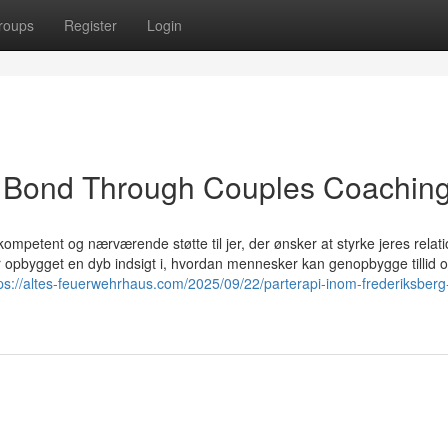
roups
Register
Login
r Bond Through Couples Coachin
kompetent og nærværende støtte til jer, der ønsker at styrke jeres relat
r opbygget en dyb indsigt i, hvordan mennesker kan genopbygge tillid 
ps://altes-feuerwehrhaus.com/2025/09/22/parterapi-inom-frederiksber