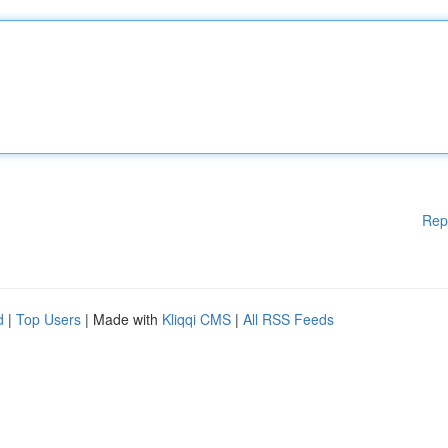
Rep
d
|
Top Users
| Made with
Kliqqi CMS
|
All RSS Feeds