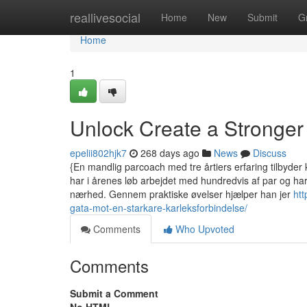
Home
reallivesocial
Home
New
Submit
G
Home
1
Unlock Create a Stronge
epelii802hjk7
268 days ago
News
Discuss
{En mandlig parcoach med tre årtiers erfaring tilbyder 
har i årenes løb arbejdet med hundredvis af par og ha
nærhed. Gennem praktiske øvelser hjælper han jer
htt
gata-mot-en-starkare-karleksforbindelse/
Comments
Who Upvoted
Comments
Submit a Comment