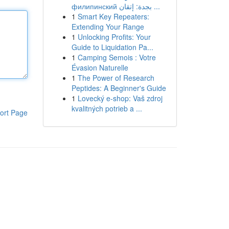
филипинский بجدة: إتقان ...
1
Smart Key Repeaters:
Extending Your Range
1
Unlocking Profits: Your
Guide to Liquidation Pa...
1
Camping Semois : Votre
Évasion Naturelle
1
The Power of Research
Peptides: A Beginner's Guide
1
Lovecký e-shop: Vaš zdroj
kvalitných potrieb a ...
ort Page