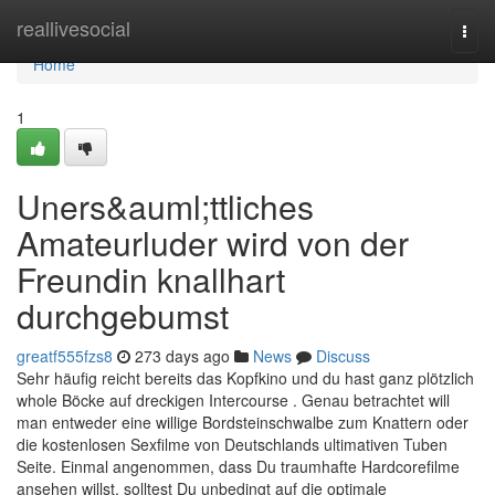
Home
reallivesocial
Togg
navi
Home
1
Uners&auml;ttliches
Amateurluder wird von der
Freundin knallhart
durchgebumst
greatf555fzs8
273 days ago
News
Discuss
Sehr häufig reicht bereits das Kopfkino und du hast ganz plötzlich
whole Böcke auf dreckigen Intercourse . Genau betrachtet will
man entweder eine willige Bordsteinschwalbe zum Knattern oder
die kostenlosen Sexfilme von Deutschlands ultimativen Tuben
Seite. Einmal angenommen, dass Du traumhafte Hardcorefilme
ansehen willst, solltest Du unbedingt auf die optimale