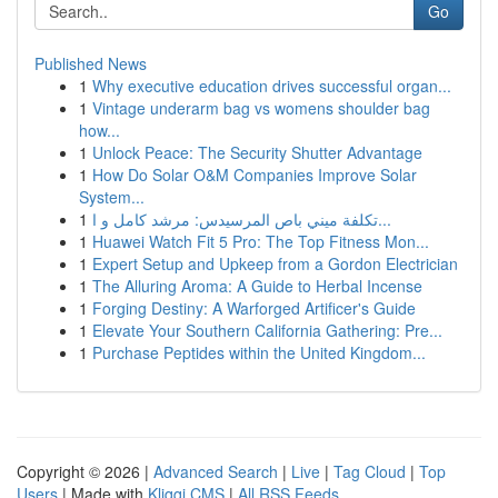
Go
Published News
1
Why executive education drives successful organ...
1
Vintage underarm bag vs womens shoulder bag
how...
1
Unlock Peace: The Security Shutter Advantage
1
How Do Solar O&M Companies Improve Solar
System...
1
تكلفة ميني باص المرسيدس: مرشد كامل و ا...
1
Huawei Watch Fit 5 Pro: The Top Fitness Mon...
1
Expert Setup and Upkeep from a Gordon Electrician
1
The Alluring Aroma: A Guide to Herbal Incense
1
Forging Destiny: A Warforged Artificer's Guide
1
Elevate Your Southern California Gathering: Pre...
1
Purchase Peptides within the United Kingdom...
Copyright © 2026 |
Advanced Search
|
Live
|
Tag Cloud
|
Top
Users
| Made with
Kliqqi CMS
|
All RSS Feeds