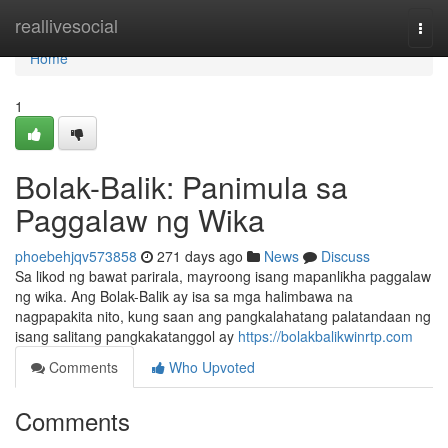
Home
reallivesocial
Togg
navi
Home
1
Bolak-Balik: Panimula sa
Paggalaw ng Wika
phoebehjqv573858
271 days ago
News
Discuss
Sa likod ng bawat parirala, mayroong isang mapanlikha paggalaw
ng wika. Ang Bolak-Balik ay isa sa mga halimbawa na
nagpapakita nito, kung saan ang pangkalahatang palatandaan ng
isang salitang pangkakatanggol ay
https://bolakbalikwinrtp.com
Comments
Who Upvoted
Comments