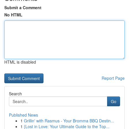
Submit a Comment
No HTML
HTML is disabled
Report Page
Search
Go
Published News
1
Grillin' with Rasmus - Your Bromma BBQ Destin...
1
{Lost in Love: Your Ultimate Guide to the Top...