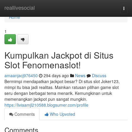
Home
reallivesocial
Togg
navi
Home
1
Kumpulkan Jackpot di Situs
Slot Fenomenaslot!
amaanjacj976450
294 days ago
News
Discuss
Bermimpi mendapatkan jackpot besar? Di situs slot Joker123,
mimpi itu bisa jadi realitas. Mainkan ratusan pilihan game slot
seru dengan berbagai tema menarik. Kemungkinan untuk
memenangkan jackpot pun sangat mungkin.
https://liviaamjl210588.blogsumer.com/profile
Comments
Who Upvoted
Comments