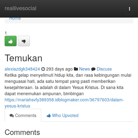
Home
reallivesocial
Togg
navi
Home
1
Temukan
alexiazdgk348424
293 days ago
News
Discuss
Ketika gelap menyelimuti hidup kita, dan rasa kebingungan mulai
menguasai hati, ada satu tempat yang pasti memberikan
kesejahteraan. Ia adalah di dalam Yesus Kristus. Di sana kita
dapat menemukan ampunan, bimbingan
https://mariahsvfy389358.idblogmaker.com/36797603/dalam-
yesus-kristus
Comments
Who Upvoted
Comments