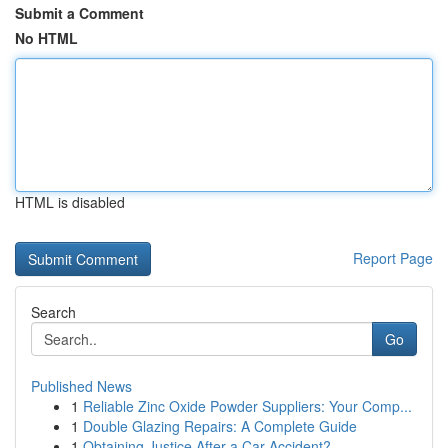
Submit a Comment
No HTML
HTML is disabled
Report Page
Search
Go
Published News
1
Reliable Zinc Oxide Powder Suppliers: Your Comp...
1
Double Glazing Repairs: A Complete Guide
1
Obtaining Justice After a Car Accident?