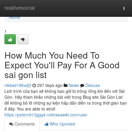
Home
reallivesocial
Togg
navi
Home
1
How Much You Need To
Expect You'll Pay For A Good
sai gon list
nikitad196vdj3
297 days ago
News
Discuss
Lịch trình của bạn sẽ không bao giờ bị trống rỗng khi đến với Sài
Gòn. Hãy tham khảo những bài viết trong Blog site Sài Gòn List
để không bỏ lỡ những sự kiện hấp dẫn diễn ra trong thời gian bạn
ở đây. You are able to stroll
https://petern913ggg4.robhasawiki.com/user
Comments
Who Upvoted