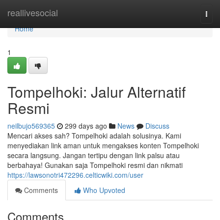
Home
reallivesocial
Togg
navi
Home
1
Tompelhoki: Jalur Alternatif
Resmi
neilbujo569365
299 days ago
News
Discuss
Mencari akses sah? Tompelhoki adalah solusinya. Kami
menyediakan link aman untuk mengakses konten Tompelhoki
secara langsung. Jangan tertipu dengan link palsu atau
berbahaya! Gunakan saja Tompelhoki resmi dan nikmati
https://lawsonotri472296.celticwiki.com/user
Comments
Who Upvoted
Comments