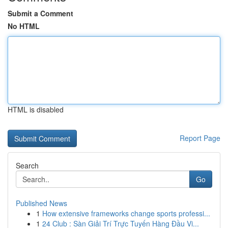
Submit a Comment
No HTML
HTML is disabled
Report Page
Search
Go
Published News
1
How extensive frameworks change sports professi...
1
24 Club : Sàn Giải Trí Trực Tuyến Hàng Đầu Vi...