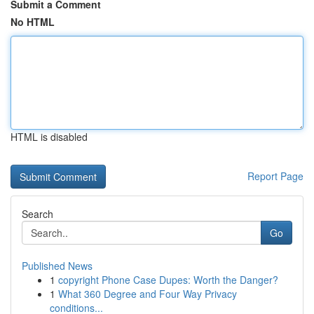
Submit a Comment
No HTML
HTML is disabled
Report Page
Search
Go
Published News
1
copyright Phone Case Dupes: Worth the Danger?
1
What 360 Degree and Four Way Privacy
conditions...