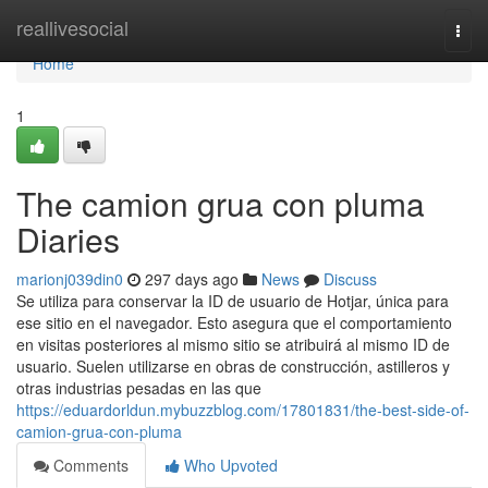
Home
reallivesocial
Togg
navi
Home
1
The camion grua con pluma
Diaries
marionj039din0
297 days ago
News
Discuss
Se utiliza para conservar la ID de usuario de Hotjar, única para
ese sitio en el navegador. Esto asegura que el comportamiento
en visitas posteriores al mismo sitio se atribuirá al mismo ID de
usuario. Suelen utilizarse en obras de construcción, astilleros y
otras industrias pesadas en las que
https://eduardorldun.mybuzzblog.com/17801831/the-best-side-of-
camion-grua-con-pluma
Comments
Who Upvoted