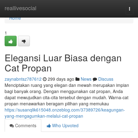
Home
reallivesocial
Togg
navi
Home
1
Elegansi Luar Biasa dengan
Cat Propan
zaynabntsz787612
299 days ago
News
Discuss
Menciptakan ruang yang elegan dan mewah merupakan impian
bagi banyak orang. Dengan menggunakan cat propan, Anda
dapat mewujudkan cita-cita tersebut dengan mudah. Warna-cat
propan menawarkan beragam pilihan yang memukau
https://susanqlik615048.onzeblog.com/37389726/keagungan-
yang-mengagumkan-melalui-cat-propan
Comments
Who Upvoted