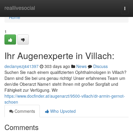
Home
reallivesocial
Togg
navi
Home
1
Ihr Augenexperte in Villach:
declanyezj441397
303 days ago
News
Discuss
Suchen Sie nach einem qualifizierten Ophthalmologen in Villach?
Dann sind Sie bei uns genau richtig! Unser erfahrenes Team um
den/die Oberarzt Name1 steht Ihnen mit großer Sorgfalt und
Fähigkeit zur Verfügung. Wir
https://www.docfinder.at/augenarzt/9500-villach/dr-armin-gernot-
schoen
Comments
Who Upvoted
Comments