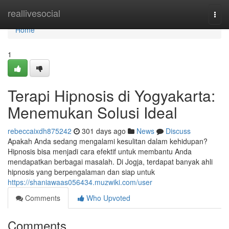
Home
reallivesocial
Togg
navi
Home
1
Terapi Hipnosis di Yogyakarta:
Menemukan Solusi Ideal
rebeccaixdh875242
301 days ago
News
Discuss
Apakah Anda sedang mengalami kesulitan dalam kehidupan?
Hipnosis bisa menjadi cara efektif untuk membantu Anda
mendapatkan berbagai masalah. Di Jogja, terdapat banyak ahli
hipnosis yang berpengalaman dan siap untuk
https://shaniawaas056434.muzwiki.com/user
Comments
Who Upvoted
Comments