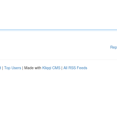
Rep
d
|
Top Users
| Made with
Kliqqi CMS
|
All RSS Feeds