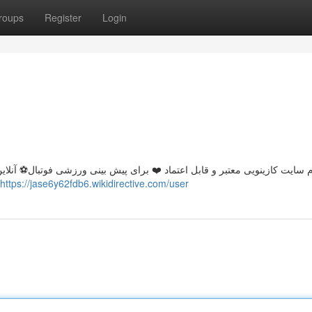
roups
Register
Login
https://jase6y62fdb6.wikidirective.com/user