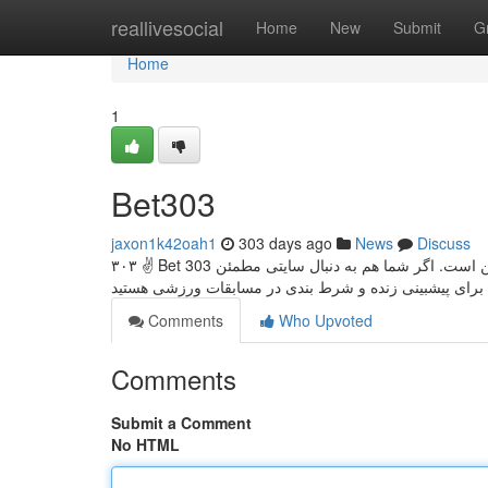
Home
reallivesocial
Home
New
Submit
G
Home
1
Bet303
jaxon1k42oah1
303 days ago
News
Discuss
۳۰۳ ✌ Bet 303 یک پلتفرم سایت کازینویی معتبر و قابل اعتماد ❤️ برای پیش‌ بینی ورزشی فوتبال️⚽ آنلاین است. اگر شما هم به دنبال سایتی مطمئن
برای پیشبینی زنده و شرط‌ بندی در مسابقات ورزشی هستید
Comments
Who Upvoted
Comments
Submit a Comment
No HTML