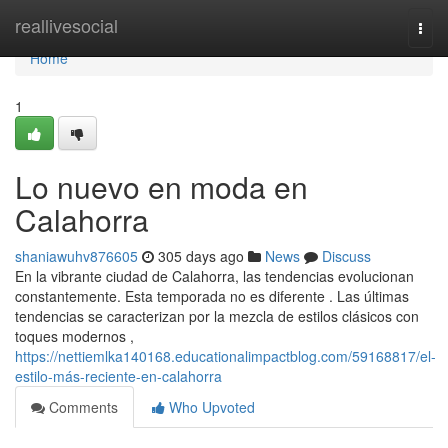
Home
reallivesocial
Togg
navi
Home
1
Lo nuevo en moda en
Calahorra
shaniawuhv876605
305 days ago
News
Discuss
En la vibrante ciudad de Calahorra, las tendencias evolucionan
constantemente. Esta temporada no es diferente . Las últimas
tendencias se caracterizan por la mezcla de estilos clásicos con
toques modernos ,
https://nettiemlka140168.educationalimpactblog.com/59168817/el-
estilo-más-reciente-en-calahorra
Comments
Who Upvoted