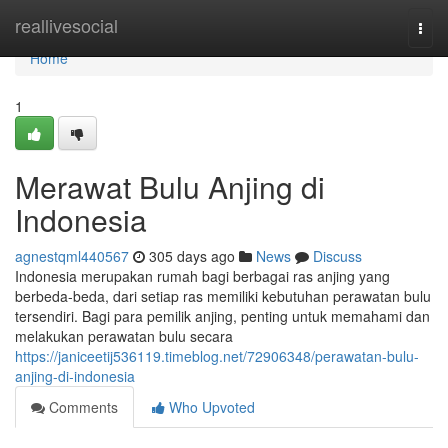
Home
reallivesocial
Togg
navi
Home
1
Merawat Bulu Anjing di
Indonesia
agnestqml440567
305 days ago
News
Discuss
Indonesia merupakan rumah bagi berbagai ras anjing yang
berbeda-beda, dari setiap ras memiliki kebutuhan perawatan bulu
tersendiri. Bagi para pemilik anjing, penting untuk memahami dan
melakukan perawatan bulu secara
https://janiceetij536119.timeblog.net/72906348/perawatan-bulu-
anjing-di-indonesia
Comments
Who Upvoted