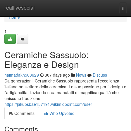
Home
reallivesocial
Togg
navi
Home
1
Ceramiche Sassuolo:
Eleganza e Design
haimadakh508629
307 days ago
News
Discuss
Da generazioni, Ceramiche Sassuolo rappresenta l'eccellenza
italiana nel settore della ceramica. Le sue passione per il design e
l'artigianalità, l'azienda crea manufatti di magnifica qualità che
uniscono tradizione
https://jakubsbae157191.wikimidpoint.com/user
Comments
Who Upvoted
Comments