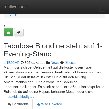
Home
reallivesocial
Togg
navi
Home
1
Tabulose Blondine steht auf 1-
Evening-Stand
billi320lvf0
305 days ago
News
Discuss
Man muss sich bei Gelegenheit auf die kostenlosen Tuben
klicken, dann merkt gentleman schnell, wie geil Pornos machen.
Die Schuld daran lastet in erster Linie auf den alluring
Amateurschlampen, für die versautes Gebumse
Lebenseinstellung ist. Es spielt bekanntermaßen überhaupt keine
Rolle, ob du auf kleine Hupen, behaarte Mösen oder dicke
https://blackbetty.at/
Comments
Who Upvoted