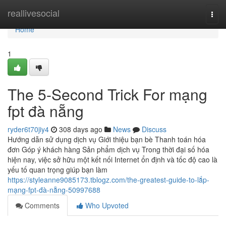
Home
reallivesocial
Togg
navi
Home
1
The 5-Second Trick For mạng
fpt đà nẵng
ryder6t70jiy4
308 days ago
News
Discuss
Hướng dẫn sử dụng dịch vụ Giới thiệu bạn bè Thanh toán hóa
đơn Góp ý khách hàng Sản phẩm dịch vụ Trong thời đại số hóa
hiện nay, việc sở hữu một kết nối Internet ổn định và tốc độ cao là
yếu tố quan trọng giúp bạn làm
https://styleanne9085173.tblogz.com/the-greatest-guide-to-lắp-
mạng-fpt-đà-nẵng-50997688
Comments
Who Upvoted