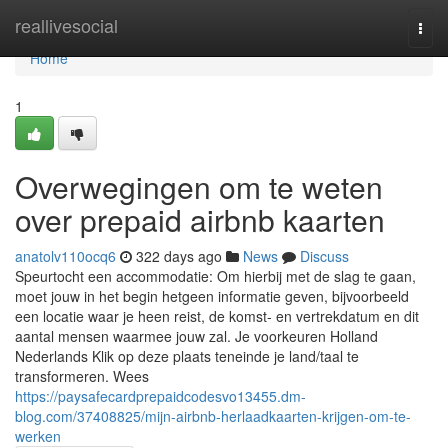
Home
reallivesocial
Togg
navi
Home
1
Overwegingen om te weten
over prepaid airbnb kaarten
anatolv110ocq6
322 days ago
News
Discuss
Speurtocht een accommodatie: Om hierbij met de slag te gaan,
moet jouw in het begin hetgeen informatie geven, bijvoorbeeld
een locatie waar je heen reist, de komst- en vertrekdatum en dit
aantal mensen waarmee jouw zal. Je voorkeuren Holland
Nederlands Klik op deze plaats teneinde je land/taal te
transformeren. Wees
https://paysafecardprepaidcodesvo13455.dm-
blog.com/37408825/mijn-airbnb-herlaadkaarten-krijgen-om-te-
werken