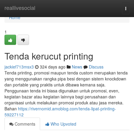
Home
reallivesocial
Togg
navi
Home
1
Tenda kerucut printing
jackief713msx3
324 days ago
News
Discuss
Tenda printing, promosi maupun tenda custom merupakan tenda
yang menggunakan rangka pipa besi dengan sistem knockdown
dan portable yang praktis untuk dibawa kemana saja.
Penggunaan tenda ini biasa digunakan untuk promosi, even,
kegiatan bazar atau kegiatan lainnya bagi perusahaan dan
organisasi untuk melakukan promosi produk atau jasa mereka.
Bahan
https://rivernomid.amoblog.com/tenda-lipat-printing-
59227112
Comments
Who Upvoted