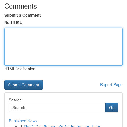
Comments
Submit a Comment
No HTML
HTML is disabled
Report Page
Search
Go
Published News
1
The 3-Day Samburu's Air Journey: A Unfor...