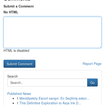
Submit a Comment
No HTML
HTML is disabled
Report Page
Search
Go
Published News
1
Mecidiyeköy Escort sarışın: En Seçilmiş eskor...
1
This Definitive Exploration to Axys Ink D...