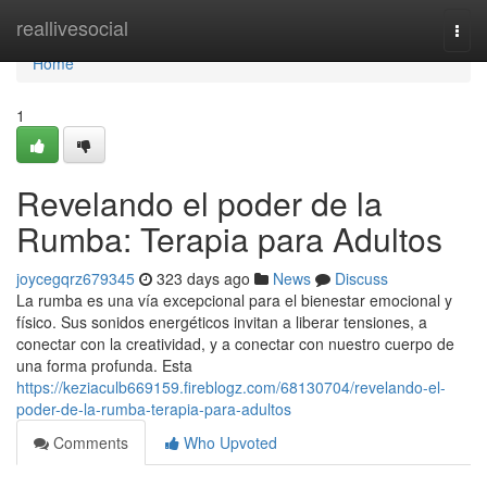
Home
reallivesocial
Togg
navi
Home
1
Revelando el poder de la
Rumba: Terapia para Adultos
joycegqrz679345
323 days ago
News
Discuss
La rumba es una vía excepcional para el bienestar emocional y
físico. Sus sonidos energéticos invitan a liberar tensiones, a
conectar con la creatividad, y a conectar con nuestro cuerpo de
una forma profunda. Esta
https://keziaculb669159.fireblogz.com/68130704/revelando-el-
poder-de-la-rumba-terapia-para-adultos
Comments
Who Upvoted