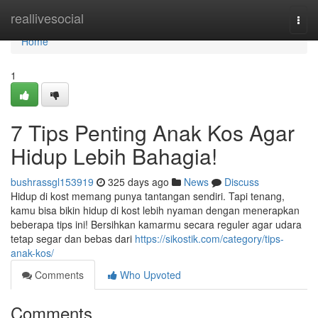
Home
reallivesocial
Togg
navi
Home
1
7 Tips Penting Anak Kos Agar
Hidup Lebih Bahagia!
bushrassgl153919
325 days ago
News
Discuss
Hidup di kost memang punya tantangan sendiri. Tapi tenang,
kamu bisa bikin hidup di kost lebih nyaman dengan menerapkan
beberapa tips ini! Bersihkan kamarmu secara reguler agar udara
tetap segar dan bebas dari
https://sikostik.com/category/tips-
anak-kos/
Comments
Who Upvoted
Comments