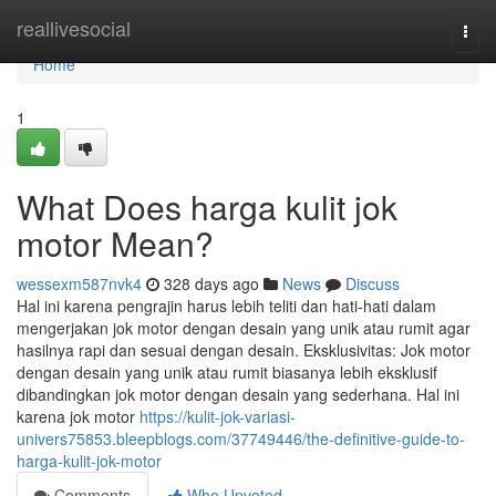
Home
reallivesocial
Togg
navi
Home
1
What Does harga kulit jok
motor Mean?
wessexm587nvk4
328 days ago
News
Discuss
Hal ini karena pengrajin harus lebih teliti dan hati-hati dalam
mengerjakan jok motor dengan desain yang unik atau rumit agar
hasilnya rapi dan sesuai dengan desain. Eksklusivitas: Jok motor
dengan desain yang unik atau rumit biasanya lebih eksklusif
dibandingkan jok motor dengan desain yang sederhana. Hal ini
karena jok motor
https://kulit-jok-variasi-
univers75853.bleepblogs.com/37749446/the-definitive-guide-to-
harga-kulit-jok-motor
Comments
Who Upvoted