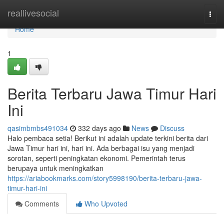
Home
reallivesocial
Togg
navi
Home
1
Berita Terbaru Jawa Timur Hari
Ini
qasimbmbs491034
332 days ago
News
Discuss
Halo pembaca setia! Berikut ini adalah update terkini berita dari
Jawa Timur hari ini, hari ini. Ada berbagai isu yang menjadi
sorotan, seperti peningkatan ekonomi. Pemerintah terus
berupaya untuk meningkatkan
https://ariabookmarks.com/story5998190/berita-terbaru-jawa-
timur-hari-ini
Comments
Who Upvoted