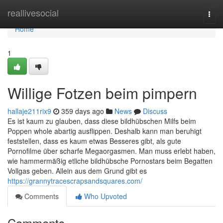
Home
reallivesocial
Togg
navi
Home
1
Willige Fotzen beim pimpern
hallaje211rix9
359 days ago
News
Discuss
Es ist kaum zu glauben, dass diese bildhübschen Milfs beim
Poppen whole abartig ausflippen. Deshalb kann man beruhigt
feststellen, dass es kaum etwas Besseres gibt, als gute
Pornofilme über scharfe Megaorgasmen. Man muss erlebt haben,
wie hammermäßig etliche bildhübsche Pornostars beim Begatten
Vollgas geben. Allein aus dem Grund gibt es
https://grannytracescrapsandsquares.com/
Comments
Who Upvoted
Comments