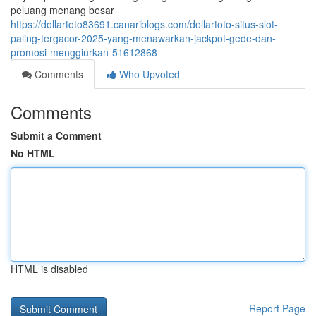
peluang menang besar
https://dollartoto83691.canariblogs.com/dollartoto-situs-slot-
paling-tergacor-2025-yang-menawarkan-jackpot-gede-dan-
promosi-menggiurkan-51612868
Comments
Who Upvoted
Comments
Submit a Comment
No HTML
HTML is disabled
Report Page