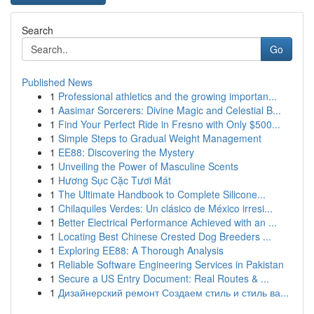
Search
Go
Published News
1
Professional athletics and the growing importan...
1
Aasimar Sorcerers: Divine Magic and Celestial B...
1
Find Your Perfect Ride in Fresno with Only $500...
1
Simple Steps to Gradual Weight Management
1
EE88: Discovering the Mystery
1
Unveiling the Power of Masculine Scents
1
Hương Sục Cặc Tươi Mát
1
The Ultimate Handbook to Complete Silicone...
1
Chilaquiles Verdes: Un clásico de México irresi...
1
Better Electrical Performance Achieved with an ...
1
Locating Best Chinese Crested Dog Breeders ...
1
Exploring EE88: A Thorough Analysis
1
Reliable Software Engineering Services in Pakistan
1
Secure a US Entry Document: Real Routes & ...
1
Дизайнерский ремонт Создаем стиль и стиль ва...