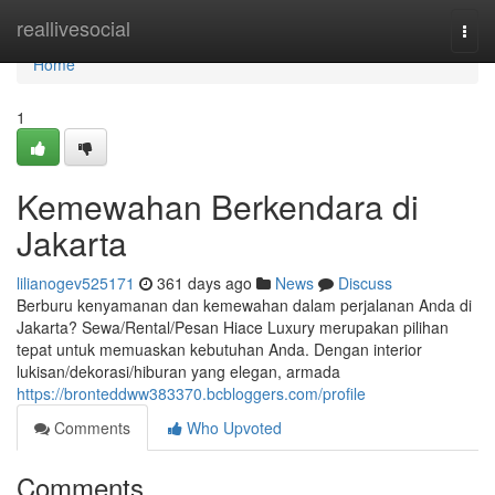
Home
reallivesocial
Togg
navi
Home
1
Kemewahan Berkendara di
Jakarta
lilianogev525171
361 days ago
News
Discuss
Berburu kenyamanan dan kemewahan dalam perjalanan Anda di
Jakarta? Sewa/Rental/Pesan Hiace Luxury merupakan pilihan
tepat untuk memuaskan kebutuhan Anda. Dengan interior
lukisan/dekorasi/hiburan yang elegan, armada
https://bronteddww383370.bcbloggers.com/profile
Comments
Who Upvoted
Comments