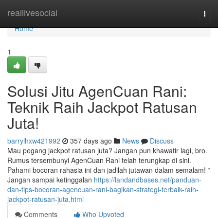
Home
reallivesocial
Togg
navi
Home
1
Solusi Jitu AgenCuan Rani:
Teknik Raih Jackpot Ratusan
Juta!
barrylhxw421992
357 days ago
News
Discuss
Mau pegang jackpot ratusan juta? Jangan pun khawatir lagi, bro.
Rumus tersembunyi AgenCuan Rani telah terungkap di sini.
Pahami bocoran rahasia ini dan jadilah jutawan dalam semalam! *
Jangan sampai ketinggalan
https://landandbases.net/panduan-
dan-tips-bocoran-agencuan-rani-bagikan-strategi-terbaik-raih-
jackpot-ratusan-juta.html
Comments
Who Upvoted