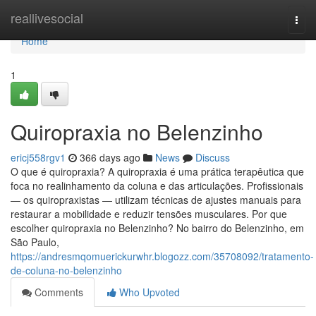
Home
reallivesocial
Togg
navi
Home
1
Quiropraxia no Belenzinho
ericj558rgv1
366 days ago
News
Discuss
O que é quiropraxia? A quiropraxia é uma prática terapêutica que
foca no realinhamento da coluna e das articulações. Profissionais
— os quiropraxistas — utilizam técnicas de ajustes manuais para
restaurar a mobilidade e reduzir tensões musculares. Por que
escolher quiropraxia no Belenzinho? No bairro do Belenzinho, em
São Paulo,
https://andresmqomuerickurwhr.blogozz.com/35708092/tratamento-
de-coluna-no-belenzinho
Comments
Who Upvoted