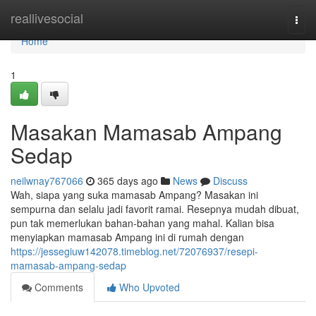
Home
reallivesocial
Togg
navi
Home
1
Masakan Mamasab Ampang
Sedap
neilwnay767066
365 days ago
News
Discuss
Wah, siapa yang suka mamasab Ampang? Masakan ini
sempurna dan selalu jadi favorit ramai. Resepnya mudah dibuat,
pun tak memerlukan bahan-bahan yang mahal. Kalian bisa
menyiapkan mamasab Ampang ini di rumah dengan
https://jessegiuw142078.timeblog.net/72076937/resepi-
mamasab-ampang-sedap
Comments
Who Upvoted