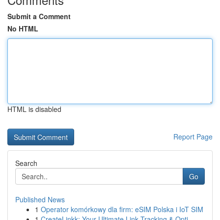
Submit a Comment
No HTML
HTML is disabled
Report Page
Search
Go
Published News
1
Operator komórkowy dla firm: eSIM Polska i IoT SIM
1
CreateLinkk: Your Ultimate Link Tracking & Opti...