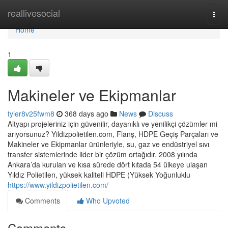
Home
reallivesocial
Togg
navi
Home
1
Makineler ve Ekipmanlar
tyler8v25fwm8
368 days ago
News
Discuss
Altyapı projeleriniz için güvenilir, dayanıklı ve yenilikçi çözümler mi
arıyorsunuz? Yildizpolietilen.com, Flanş, HDPE Geçiş Parçaları ve
Makineler ve Ekipmanlar ürünleriyle, su, gaz ve endüstriyel sıvı
transfer sistemlerinde lider bir çözüm ortağıdır. 2008 yılında
Ankara’da kurulan ve kısa sürede dört kıtada 54 ülkeye ulaşan
Yıldız Polietilen, yüksek kaliteli HDPE (Yüksek Yoğunluklu
https://www.yildizpolietilen.com/
Comments
Who Upvoted
Comments