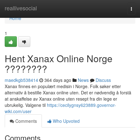
Home
reallivesocial
Togg
navi
Home
1
Hent Xanax Online Norge
????????
maedkgb538414
364 days ago
News
Discuss
Xanax finnes en populært medisin i Norge. Folk søker etter
alternativ å bestille Xanax online uten. Det er nødvendig å forstå
at anskaffelse av Xanax online uten resept fra din lege er
ubrukelig. Valgene til
https://cecilygnsy623889.governor-
wiki.com/user
Comments
Who Upvoted
Comments