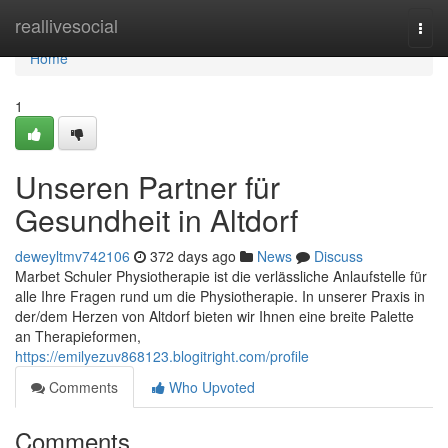
Home
reallivesocial
Togg
navi
Home
1
Unseren Partner für
Gesundheit in Altdorf
deweyltmv742106
372 days ago
News
Discuss
Marbet Schuler Physiotherapie ist die verlässliche Anlaufstelle für
alle Ihre Fragen rund um die Physiotherapie. In unserer Praxis in
der/dem Herzen von Altdorf bieten wir Ihnen eine breite Palette
an Therapieformen,
https://emilyezuv868123.blogitright.com/profile
Comments
Who Upvoted
Comments